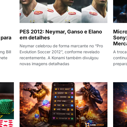
PES 2012: Neymar, Ganso e Elano
Micro
 para
em detalhes
Sony:
Merc
Neymar celebrou de forma marcante no “Pro
g Bill
Evolution Soccer 2012”, conforme revelado
A troca
mete
recentemente. A Konami também divulgou
contin
novas imagens detalhadas
prepar