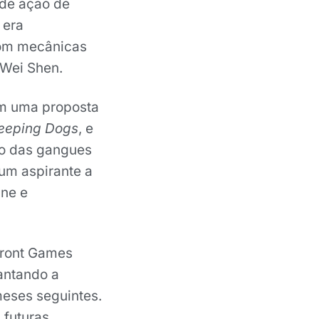
 de ação de
 era
om mecânicas
 Wei Shen.
om uma proposta
eeping Dogs
, e
ão das gangues
 um aspirante a
ine e
Front Games
antando a
meses seguintes.
futuras,