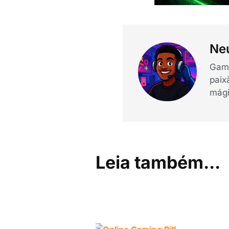
Neu
Game
paix
mági
Leia também...