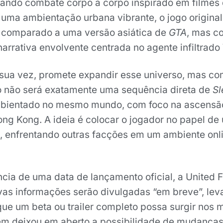
rando combate corpo a corpo inspirado em filmes
ma ambientação urbana vibrante, o jogo original
 comparado a uma versão asiática de
GTA
, mas c
arrativa envolvente centrada no agente infiltrado
r sua vez, promete expandir esse universo, mas c
go não será exatamente uma sequência direta de
Sl
ambientado no mesmo mundo, com foco na ascens
ong Kong. A ideia é colocar o jogador no papel de
, enfrentando outras facções em um ambiente onl
cia de uma data de lançamento oficial, a United 
vas informações serão divulgadas “em breve”, lev
que um beta ou trailer completo possa surgir nos 
m deixou em aberto a possibilidade de mudanças 