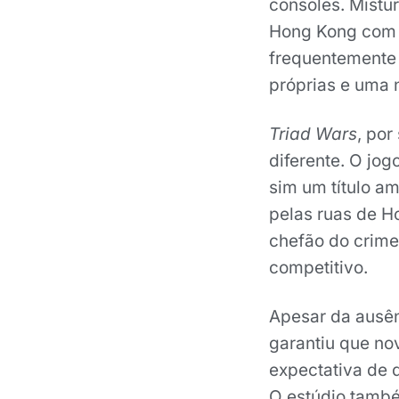
consoles. Mistu
Hong Kong com u
frequentemente
próprias e uma n
Triad Wars
, po
diferente. O jo
sim um título 
pelas ruas de H
chefão do crime
competitivo.
Apesar da ausên
garantiu que no
expectativa de 
O estúdio també