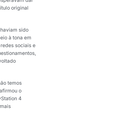
 esperavam dar
tulo original
 haviam sido
veio à tona em
redes sociais e
uestionamentos,
voltado
não temos
 afirmou o
Station 4
 mais