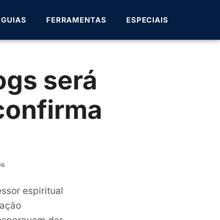
GUIAS
FERRAMENTAS
ESPECIAIS
ogs será
confirma
es
ssor espiritual
mação