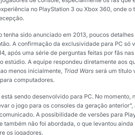
jogadores de console, especialmente os fãs que
xperiência no PlayStation 3 ou Xbox 360, onde o tí
recepção.
o tenha sido anunciado em 2013, poucos detalhes
ntão. A confirmação da exclusividade para PC só 
4, após uma série de perguntas feitas por fãs nas 
 do estúdio. A equipe respondeu diretamente aos q
 ao menos inicialmente,
Triad Wars
será um título 
 para computadores.
s está sendo desenvolvido para PC. No momento, 
evar o jogo para os consoles da geração anterior”,
comunicado. A possibilidade de versões para Play
 também não foi abordada, o que levantou ainda
re os jogadores.