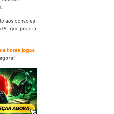
.
o aos consoles
do PC que poderá
melhores jogos
 agora!