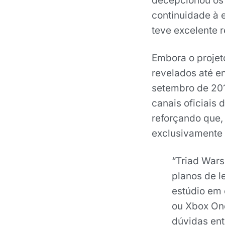
decepcionou os 
continuidade à e
teve excelente 
Embora o projet
revelados até e
setembro de 201
canais oficiais
reforçando que,
exclusivamente
“Triad War
planos de l
estúdio em 
ou Xbox One
dúvidas ent