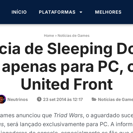
INÍCIO
PLATAFORMAS
MELHORES
Home
»
Notícias de Games
ia de Sleeping D
 apenas para PC, 
United Front
Neutrinos
23 set 2014 às 12:17
Notícias de Gam
 Games anunciou que
Triad Wars
, o aguardado suce
gs
, será lançado exclusivamente para PC. A infor