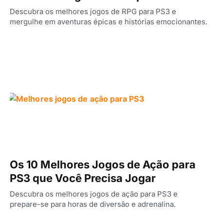
Descubra os melhores jogos de RPG para PS3 e
mergulhe em aventuras épicas e histórias emocionantes.
Os 10 Melhores Jogos de Ação para
PS3 que Você Precisa Jogar
Descubra os melhores jogos de ação para PS3 e
prepare-se para horas de diversão e adrenalina.