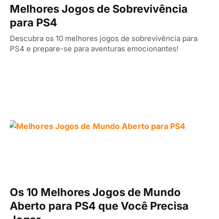
Melhores Jogos de Sobrevivência
para PS4
Descubra os 10 melhores jogos de sobrevivência para
PS4 e prepare-se para aventuras emocionantes!
Os 10 Melhores Jogos de Mundo
Aberto para PS4 que Você Precisa