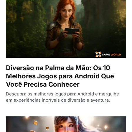
Diversão na Palma da Mão: Os 10
Melhores Jogos para Android Que
Você Precisa Conhecer
Descubra os melhores jogos para Android e mergulhe
em experiências incríveis de diversão e aventura.