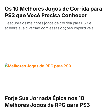
Os 10 Melhores Jogos de Corrida para
PS3 que Você Precisa Conhecer
Descubra os melhores jogos de corrida para PS3 e
acelere sua diversão com essas opções imperdíveis.
Forje Sua Jornada Épica nos 10
Melhores Jogos de RPG para PS3