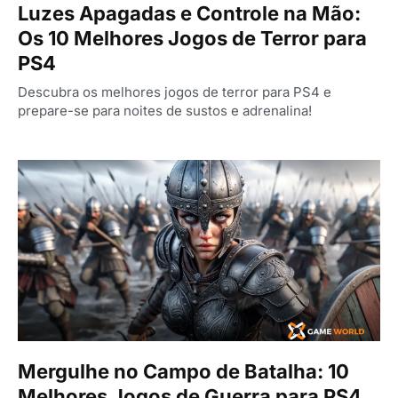
Luzes Apagadas e Controle na Mão:
Os 10 Melhores Jogos de Terror para
PS4
Descubra os melhores jogos de terror para PS4 e
prepare-se para noites de sustos e adrenalina!
Mergulhe no Campo de Batalha: 10
Melhores Jogos de Guerra para PS4