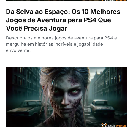
Da Selva ao Espaço: Os 10 Melhores
Jogos de Aventura para PS4 Que
Você Precisa Jogar
Descubra os melhores jogos de aventura para PS4 e
mergulhe em histórias incríveis e jogabilidade
envolvente.