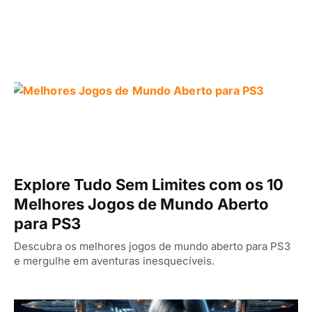
Explore Tudo Sem Limites com os 10
Melhores Jogos de Mundo Aberto
para PS3
Descubra os melhores jogos de mundo aberto para PS3
e mergulhe em aventuras inesquecíveis.