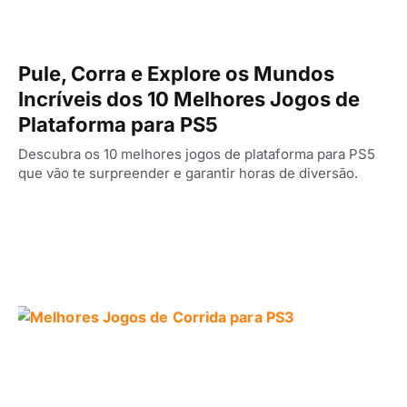
Pule, Corra e Explore os Mundos
Incríveis dos 10 Melhores Jogos de
Plataforma para PS5
Descubra os 10 melhores jogos de plataforma para PS5
que vão te surpreender e garantir horas de diversão.