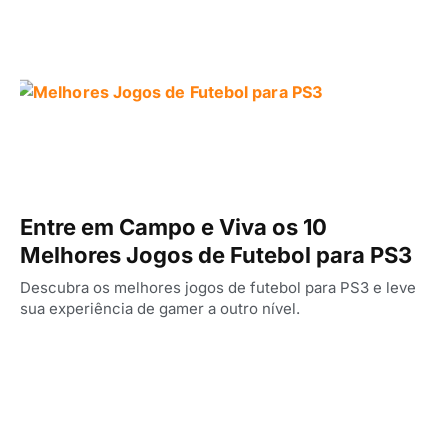
Entre em Campo e Viva os 10
Melhores Jogos de Futebol para PS3
Descubra os melhores jogos de futebol para PS3 e leve
sua experiência de gamer a outro nível.