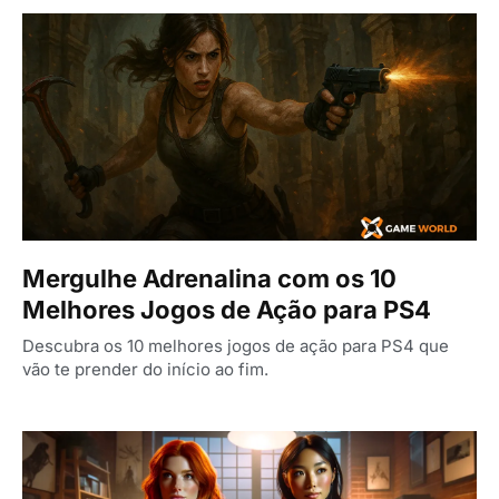
Mergulhe Adrenalina com os 10
Melhores Jogos de Ação para PS4
Descubra os 10 melhores jogos de ação para PS4 que
vão te prender do início ao fim.