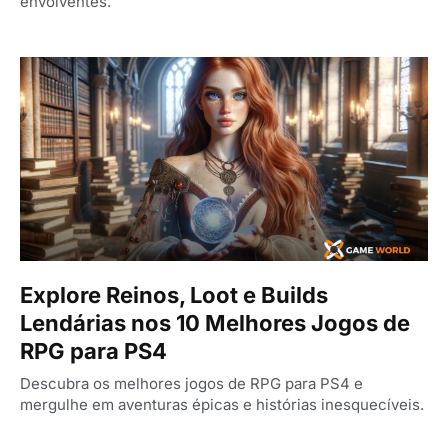
envolventes.
Explore Reinos, Loot e Builds
Lendárias nos 10 Melhores Jogos de
RPG para PS4
Descubra os melhores jogos de RPG para PS4 e
mergulhe em aventuras épicas e histórias inesquecíveis.