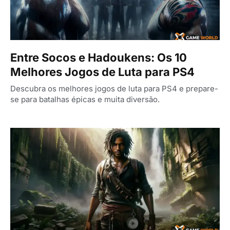
Entre Socos e Hadoukens: Os 10
Melhores Jogos de Luta para PS4
Descubra os melhores jogos de luta para PS4 e prepare-
se para batalhas épicas e muita diversão.