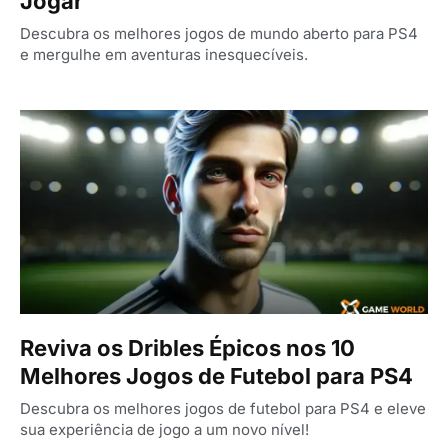
Jogar
Descubra os melhores jogos de mundo aberto para PS4
e mergulhe em aventuras inesquecíveis.
Reviva os Dribles Épicos nos 10
Melhores Jogos de Futebol para PS4
Descubra os melhores jogos de futebol para PS4 e eleve
sua experiência de jogo a um novo nível!