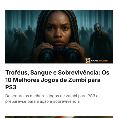
Troféus, Sangue e Sobrevivência: Os
10 Melhores Jogos de Zumbi para
PS3
Descubra os melhores jogos de zumbi para PS3 e
prepare-se para a ação e sobrevivência!