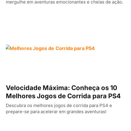
mergulhe em aventuras emocionantes e cheias de ação.
Velocidade Máxima: Conheça os 10
Melhores Jogos de Corrida para PS4
Descubra os melhores jogos de corrida para PS4 e
prepare-se para acelerar em grandes aventuras!