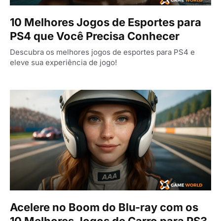
10 Melhores Jogos de Esportes para
PS4 que Você Precisa Conhecer
Descubra os melhores jogos de esportes para PS4 e
eleve sua experiência de jogo!
Acelere no Boom do Blu-ray com os