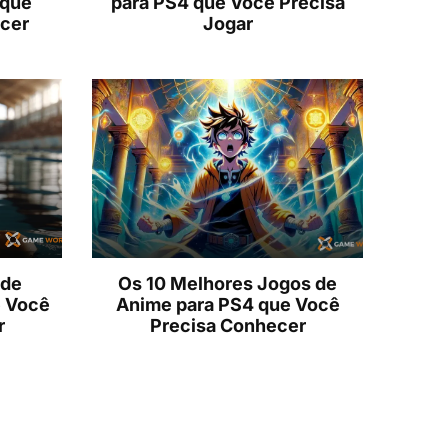
 que
para PS4 que Você Precisa
cer
Jogar
 de
Os 10 Melhores Jogos de
e Você
Anime para PS4 que Você
r
Precisa Conhecer