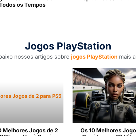
Todos os Tempos
Jogos PlayStation
baixo nossos artigos sobre
jogos PlayStation
mais 
0 Melhores Jogos de 2
Os 10 Melhores Jogo