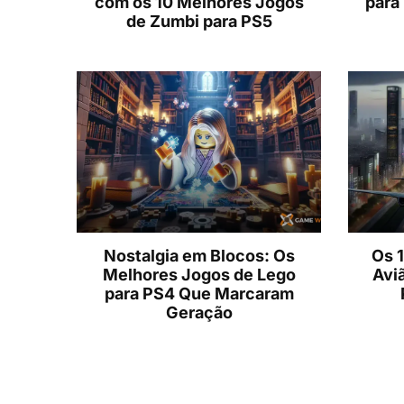
com os 10 Melhores Jogos
para
de Zumbi para PS5
Nostalgia em Blocos: Os
Os 
Melhores Jogos de Lego
Avi
para PS4 Que Marcaram
Geração