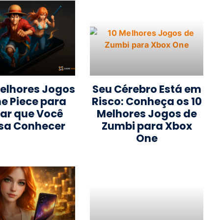
Melhores Jogos
Seu Cérebro Está em
e Piece para
Risco: Conheça os 10
lar que Você
Melhores Jogos de
isa Conhecer
Zumbi para Xbox
One