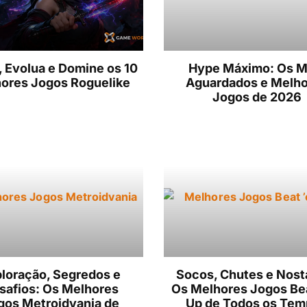
, Evolua e Domine os 10
Hype Máximo: Os M
ores Jogos Roguelike
Aguardados e Melh
Jogos de 2026
loração, Segredos e
Socos, Chutes e Nosta
safios: Os Melhores
Os Melhores Jogos Be
gos Metroidvania de
Up de Todos os Te