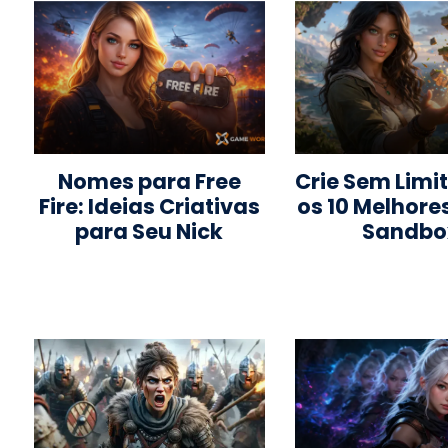
Nomes para Free
Crie Sem Limi
Fire: Ideias Criativas
os 10 Melhore
para Seu Nick
Sandbo