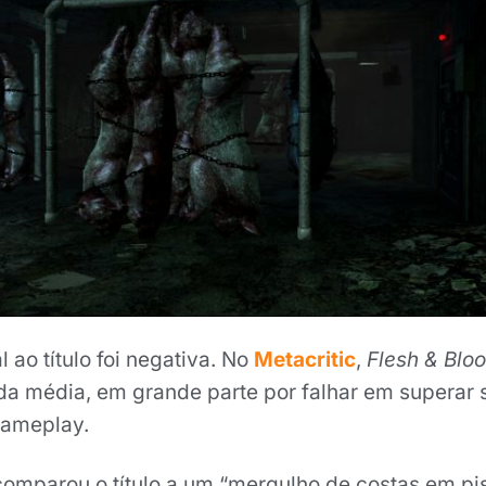
 ao título foi negativa. No
Metacritic
,
Flesh & Blo
da média, em grande parte por falhar em superar
gameplay.
omparou o título a um “mergulho de costas em pi