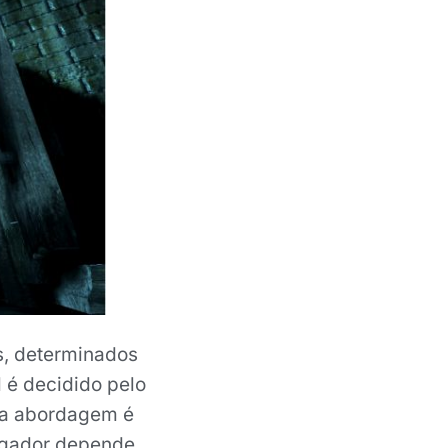
s, determinados
l é decidido pelo
ssa abordagem é
jogador depende