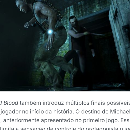
d Blood
também introduz múltiplos finais possívei
jogador no início da história. O destino de Michae
, anteriormente apresentado no primeiro jogo. E
limita a sensação de controle do protagonista o 