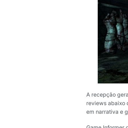
A recepção geral
reviews abaixo 
em narrativa e 
Game Informer c