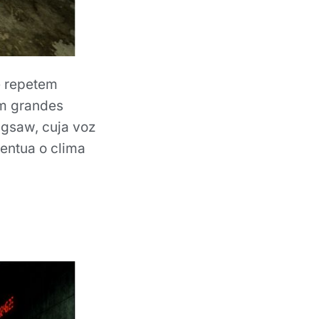
e repetem
m grandes
igsaw, cuja voz
centua o clima