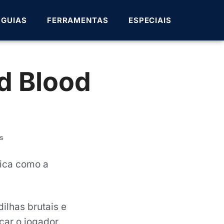
GUIAS
FERRAMENTAS
ESPECIAIS
nd Blood
s
ica como a
ilhas brutais e
car o jogador