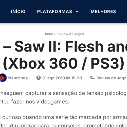
INÍCIO
PLATAFORMAS
MELHORES
Home
»
Review de Jogos
– Saw II: Flesh a
(Xbox 360 / PS3)
Neutrinos
31 ago 2010 às 19:38
Review de Jogo
nseguem capturar a sensação de tensão psicológ
ntou fazer nos videogames.
 curioso quando uma série tão marcada por armad
decidiu migrar para os consoles, prometendo colo