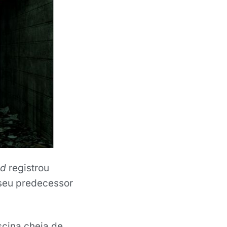
od
registrou
 seu predecessor
scina cheia de