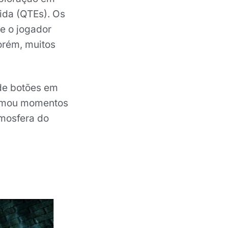
pida (QTEs). Os
e o jogador
Porém, muitos
de botões em
ormou momentos
tmosfera do