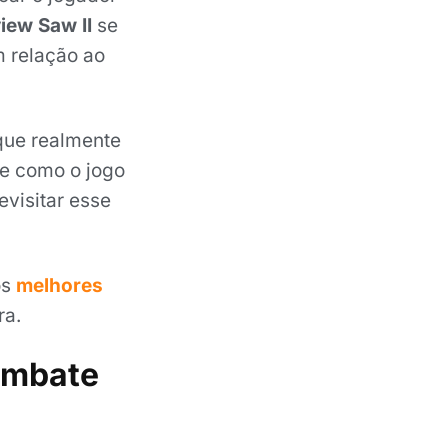
iew Saw II
se
m relação ao
 que realmente
re como o jogo
evisitar esse
os
melhores
ra.
combate