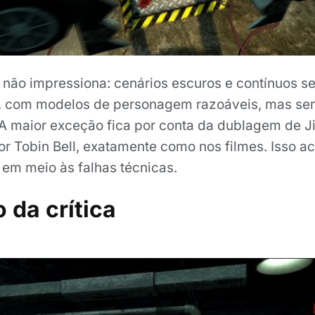
o não impressiona: cenários escuros e contínuos s
, com modelos de personagem razoáveis, mas se
 A maior exceção fica por conta da dublagem de J
or Tobin Bell, exatamente como nos filmes. Isso a
m meio às falhas técnicas.
 da crítica