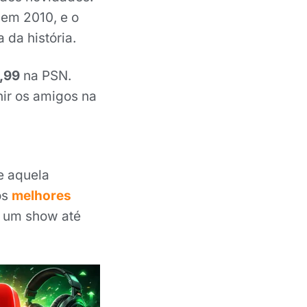
 em 2010, e o
da história.
,99
na PSN.
nir os amigos na
e aquela
os
melhores
o um show até