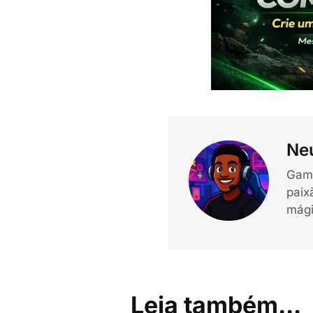
Neu
Game
paix
mági
Leia também...