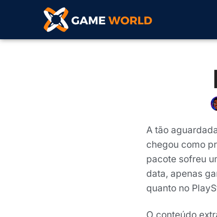
A tão aguardada
chegou como pro
pacote sofreu u
data, apenas ga
quanto no PlaySt
O conteúdo ext