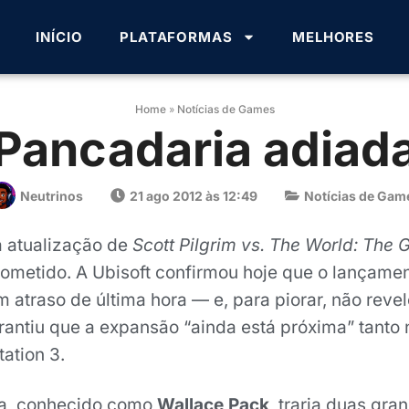
INÍCIO
PLATAFORMAS
MELHORES
Home
»
Notícias de Games
Pancadaria adiad
Neutrinos
21 ago 2012 às 12:49
Notícias de Gam
 atualização de
Scott Pilgrim vs. The World: The
metido. A Ubisoft confirmou hoje que o lançame
m atraso de última hora — e, para piorar, não rev
rantiu que a expansão “ainda está próxima” tanto
ation 3.
ra, conhecido como
Wallace Pack
, traria duas gr