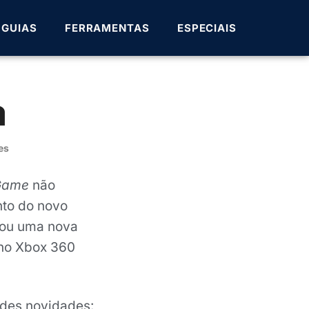
GUIAS
FERRAMENTAS
ESPECIAIS
a
es
 Game
não
nto do novo
elou uma nova
 no Xbox 360
andes novidades: