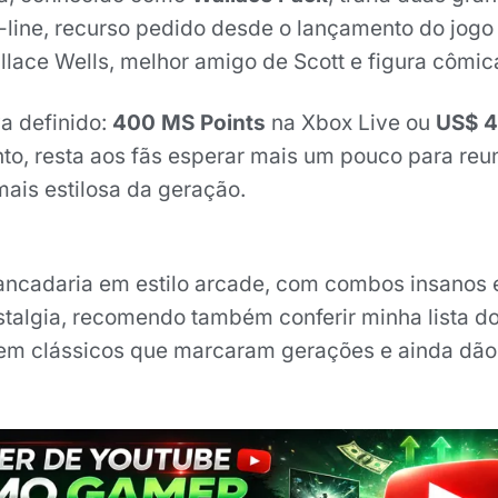
n-line, recurso pedido desde o lançamento do jogo
ace Wells, melhor amigo de Scott e figura cômica 
va definido:
400 MS Points
na Xbox Live ou
US$ 4
to, resta aos fãs esperar mais um pouco para reu
ais estilosa da geração.
ancadaria em estilo arcade, com combos insanos 
talgia, recomendo também conferir minha lista d
Tem clássicos que marcaram gerações e ainda dã