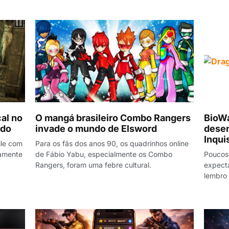
al no
O mangá brasileiro Combo Rangers
BioWa
ndo
invade o mundo de Elsword
dese
Inqui
ile com
Para os fãs dos anos 90, os quadrinhos online
tamente
de Fábio Yabu, especialmente os Combo
Poucos
Rangers, foram uma febre cultural.
expecta
lembro