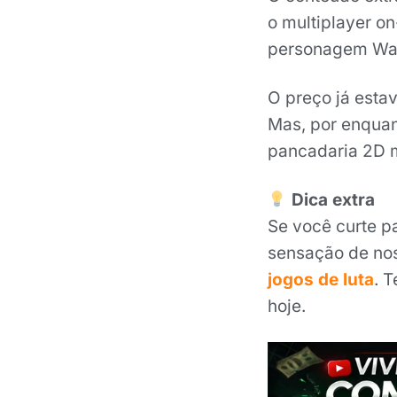
o multiplayer o
personagem Wall
O preço já esta
Mas, por enquan
pancadaria 2D m
Dica extra
Se você curte p
sensação de nos
jogos de luta
. 
hoje.