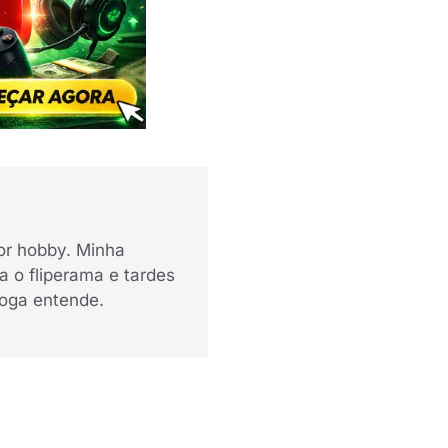
or hobby. Minha
 o fliperama e tardes
oga entende.