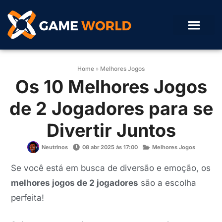
Home
»
Melhores Jogos
Os 10 Melhores Jogos
de 2 Jogadores para se
Divertir Juntos
Neutrinos
08 abr 2025 às 17:00
Melhores Jogos
Se você está em busca de diversão e emoção, os
melhores jogos de 2 jogadores
são a escolha
perfeita!