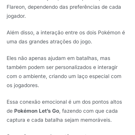
Flareon, dependendo das preferências de cada
jogador.
Além disso, a interação entre os dois Pokémon é
uma das grandes atrações do jogo.
Eles não apenas ajudam em batalhas, mas
também podem ser personalizados e interagir
com o ambiente, criando um laço especial com
os jogadores.
Essa conexão emocional é um dos pontos altos
de
Pokémon Let’s Go
, fazendo com que cada
captura e cada batalha sejam memoráveis.