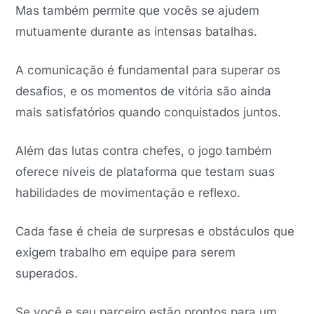
Mas também permite que vocês se ajudem
mutuamente durante as intensas batalhas.
A comunicação é fundamental para superar os
desafios, e os momentos de vitória são ainda
mais satisfatórios quando conquistados juntos.
Além das lutas contra chefes, o jogo também
oferece níveis de plataforma que testam suas
habilidades de movimentação e reflexo.
Cada fase é cheia de surpresas e obstáculos que
exigem trabalho em equipe para serem
superados.
Se você e seu parceiro estão prontos para um