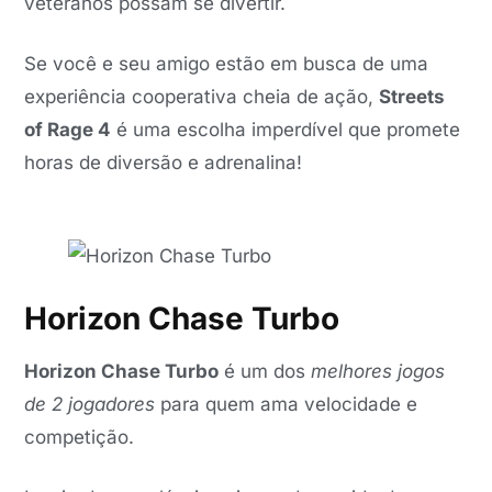
veteranos possam se divertir.
Se você e seu amigo estão em busca de uma
experiência cooperativa cheia de ação,
Streets
of Rage 4
é uma escolha imperdível que promete
horas de diversão e adrenalina!
Horizon Chase Turbo
Horizon Chase Turbo
é um dos
melhores jogos
de 2 jogadores
para quem ama velocidade e
competição.