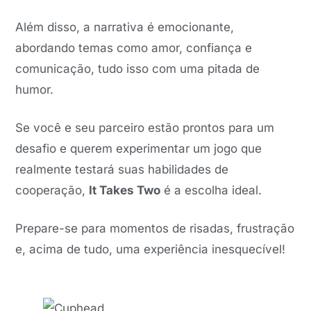
Além disso, a narrativa é emocionante,
abordando temas como amor, confiança e
comunicação, tudo isso com uma pitada de
humor.
Se você e seu parceiro estão prontos para um
desafio e querem experimentar um jogo que
realmente testará suas habilidades de
cooperação,
It Takes Two
é a escolha ideal.
Prepare-se para momentos de risadas, frustração
e, acima de tudo, uma experiência inesquecível!