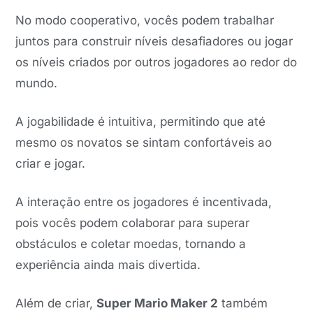
No modo cooperativo, vocês podem trabalhar
juntos para construir níveis desafiadores ou jogar
os níveis criados por outros jogadores ao redor do
mundo.
A jogabilidade é intuitiva, permitindo que até
mesmo os novatos se sintam confortáveis ao
criar e jogar.
A interação entre os jogadores é incentivada,
pois vocês podem colaborar para superar
obstáculos e coletar moedas, tornando a
experiência ainda mais divertida.
Além de criar,
Super Mario Maker 2
também