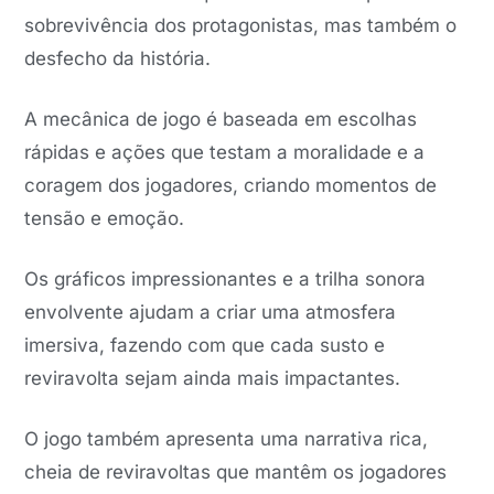
sobrevivência dos protagonistas, mas também o
desfecho da história.
A mecânica de jogo é baseada em escolhas
rápidas e ações que testam a moralidade e a
coragem dos jogadores, criando momentos de
tensão e emoção.
Os gráficos impressionantes e a trilha sonora
envolvente ajudam a criar uma atmosfera
imersiva, fazendo com que cada susto e
reviravolta sejam ainda mais impactantes.
O jogo também apresenta uma narrativa rica,
cheia de reviravoltas que mantêm os jogadores