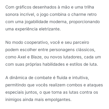
Com gráficos desenhados à mão e uma trilha
sonora incrível, o jogo combina o charme retro
com uma jogabilidade moderna, proporcionando
uma experiência eletrizante.
No modo cooperativo, você e seu parceiro
podem escolher entre personagens clássicos,
como Axel e Blaze, ou novos lutadores, cada um
com suas próprias habilidades e estilos de luta.
A dinâmica de combate é fluida e intuitiva,
permitindo que vocês realizem combos e ataques
especiais juntos, o que torna as lutas contra os
inimigos ainda mais empolgantes.