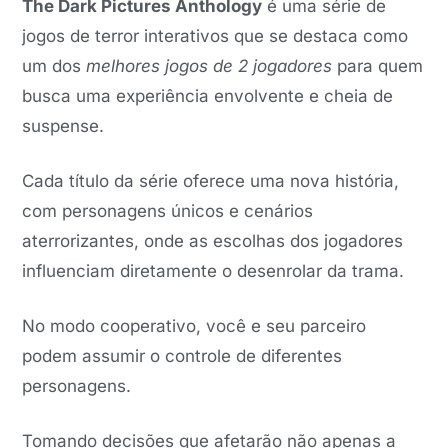
The Dark Pictures Anthology
é uma série de
jogos de terror interativos que se destaca como
um dos
melhores jogos de 2 jogadores
para quem
busca uma experiência envolvente e cheia de
suspense.
Cada título da série oferece uma nova história,
com personagens únicos e cenários
aterrorizantes, onde as escolhas dos jogadores
influenciam diretamente o desenrolar da trama.
No modo cooperativo, você e seu parceiro
podem assumir o controle de diferentes
personagens.
Tomando decisões que afetarão não apenas a