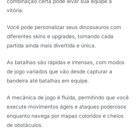
combinação certa pode levar sua equipe à
vitória.
Você pode personalizar seus dinossauros com
diferentes skins e upgrades, tornando cada
partida ainda mais divertida e única.
As batalhas são rápidas e intensas, com modos
de jogo variados que vão desde capturar a
bandeira até batalhas em equipe.
A mecânica de jogo é fluida, permitindo que você
execute movimentos ágeis e ataques poderosos
enquanto navega por mapas coloridos e cheios
de obstáculos.