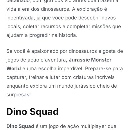
detalhado, com gráficos vibrantes que trazem à
vida a era dos dinossauros. A exploração é
incentivada, já que você pode descobrir novos
locais, coletar recursos e completar missões que
ajudam a progredir na história.
Se você é apaixonado por dinossauros e gosta de
jogos de ação e aventura,
Jurassic Monster
World
é uma escolha imperdível. Prepare-se para
capturar, treinar e lutar com criaturas incríveis
enquanto explora um mundo jurássico cheio de
surpresas!
Dino Squad
Dino Squad
é um jogo de ação multiplayer que