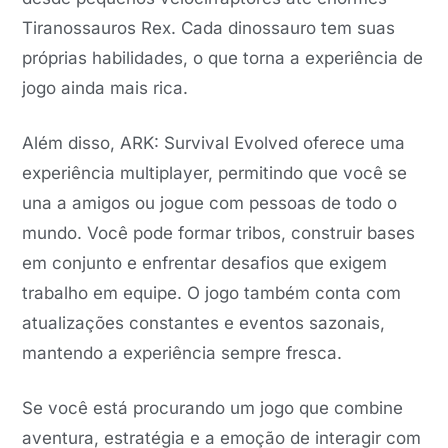
Tiranossauros Rex. Cada dinossauro tem suas
próprias habilidades, o que torna a experiência de
jogo ainda mais rica.
Além disso, ARK: Survival Evolved oferece uma
experiência multiplayer, permitindo que você se
una a amigos ou jogue com pessoas de todo o
mundo. Você pode formar tribos, construir bases
em conjunto e enfrentar desafios que exigem
trabalho em equipe. O jogo também conta com
atualizações constantes e eventos sazonais,
mantendo a experiência sempre fresca.
Se você está procurando um jogo que combine
aventura, estratégia e a emoção de interagir com