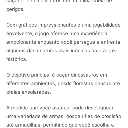
caçador de dinossauros em uma ilha cheia de
perigos.
Com gráficos impressionantes e uma jogabilidade
envolvente, o jogo oferece uma experiência
emocionante enquanto você persegue e enfrenta
algumas das criaturas mais icônicas da era pré-
histórica.
O objetivo principal é caçar dinossauros em
diferentes ambientes, desde florestas densas até
praias ensolaradas.
À medida que você avança, pode desbloquear
uma variedade de armas, desde rifles de precisão
até armadilhas, permitindo que você escolha a