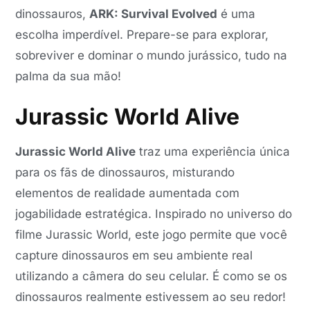
dinossauros,
ARK: Survival Evolved
é uma
escolha imperdível. Prepare-se para explorar,
sobreviver e dominar o mundo jurássico, tudo na
palma da sua mão!
Jurassic World Alive
Jurassic World Alive
traz uma experiência única
para os fãs de dinossauros, misturando
elementos de realidade aumentada com
jogabilidade estratégica. Inspirado no universo do
filme Jurassic World, este jogo permite que você
capture dinossauros em seu ambiente real
utilizando a câmera do seu celular. É como se os
dinossauros realmente estivessem ao seu redor!