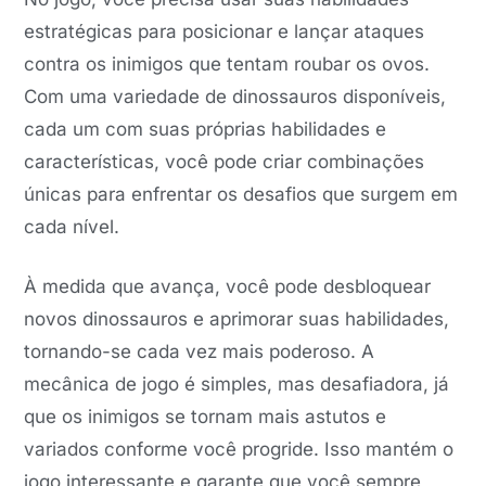
estratégicas para posicionar e lançar ataques
contra os inimigos que tentam roubar os ovos.
Com uma variedade de dinossauros disponíveis,
cada um com suas próprias habilidades e
características, você pode criar combinações
únicas para enfrentar os desafios que surgem em
cada nível.
À medida que avança, você pode desbloquear
novos dinossauros e aprimorar suas habilidades,
tornando-se cada vez mais poderoso. A
mecânica de jogo é simples, mas desafiadora, já
que os inimigos se tornam mais astutos e
variados conforme você progride. Isso mantém o
jogo interessante e garante que você sempre