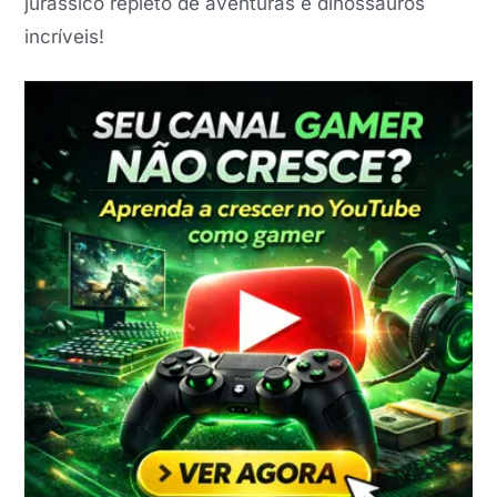
jurássico repleto de aventuras e dinossauros
incríveis!