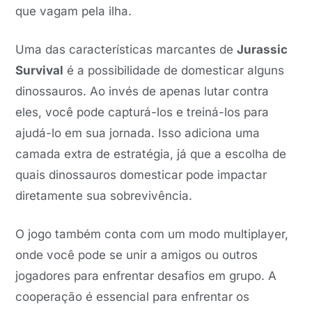
que vagam pela ilha.
Uma das características marcantes de
Jurassic
Survival
é a possibilidade de domesticar alguns
dinossauros. Ao invés de apenas lutar contra
eles, você pode capturá-los e treiná-los para
ajudá-lo em sua jornada. Isso adiciona uma
camada extra de estratégia, já que a escolha de
quais dinossauros domesticar pode impactar
diretamente sua sobrevivência.
O jogo também conta com um modo multiplayer,
onde você pode se unir a amigos ou outros
jogadores para enfrentar desafios em grupo. A
cooperação é essencial para enfrentar os