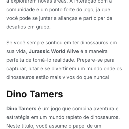
a explorarem novas áreas. A interação com a
comunidade é um ponto forte do jogo, já que
você pode se juntar a alianças e participar de
desafios em grupo.
Se você sempre sonhou em ter dinossauros em
sua vida,
Jurassic World Alive
é a maneira
perfeita de torná-lo realidade. Prepare-se para
capturar, lutar e se divertir em um mundo onde os
dinossauros estão mais vivos do que nunca!
Dino Tamers
Dino Tamers
é um jogo que combina aventura e
estratégia em um mundo repleto de dinossauros.
Neste título, você assume o papel de um