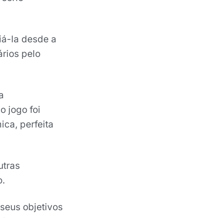
iá-la desde a
rios pelo
a
o jogo foi
ca, perfeita
utras
o.
 seus objetivos