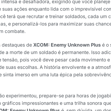
 intensa e desafiadora, exigindo que você planeje
 suas ações enquanto lida com o imprevisível c
ocê terá que recrutar e treinar soldados, cada um
cas, e personalizá-los para maximizar suas chanc
em combate.
 destaques de
XCOM: Enemy Unknown Plus
é o 
e a morte de um soldado é permanente. Isso adi
 tensão, pois você deve pesar cada movimento e 
e suas escolhas. A história envolvente e a atmos
 sinta imerso em uma luta épica pela sobrevivênc
ão experimentou, prepare-se para horas de jogabi
 gráficos impressionantes e uma trilha sonora que 
OM: Enemy Unknown Plus
é, sem dúvida, um dos