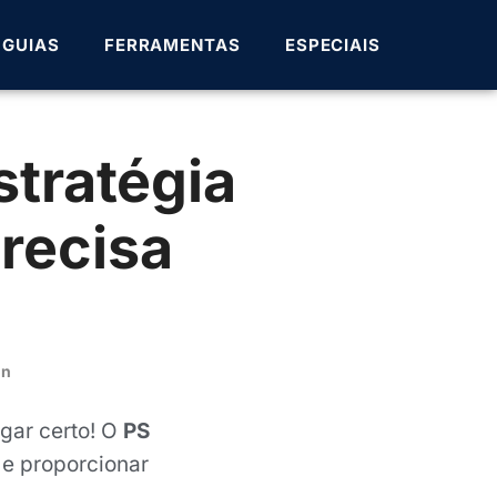
GUIAS
FERRAMENTAS
ESPECIAIS
stratégia
recisa
on
ugar certo! O
PS
 e proporcionar