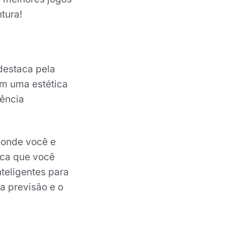
tura!
destaca pela
om uma estética
iência
 onde você e
ica que você
teligentes para
a previsão e o