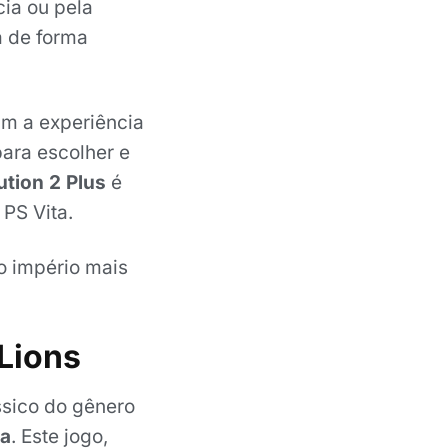
cia ou pela
a de forma
nam a experiência
para escolher e
ution 2 Plus
é
 PS Vita.
o império mais
 Lions
ssico do gênero
ta
. Este jogo,