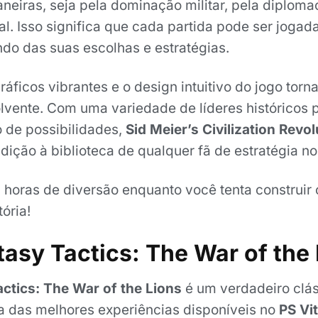
neiras, seja pela dominação militar, pela diploma
al. Isso significa que cada partida pode ser jogad
do das suas escolhas e estratégias.
ráficos vibrantes e o design intuitivo do jogo tor
lvente. Com uma variedade de líderes históricos 
 de possibilidades,
Sid Meier’s Civilization Revol
ição à biblioteca de qualquer fã de estratégia no
 horas de diversão enquanto você tenta construir 
ória!
tasy Tactics: The War of the
actics: The War of the Lions
é um verdadeiro clá
a das melhores experiências disponíveis no
PS Vi