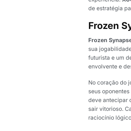
de estratégia pa
Frozen S
Frozen Synapse
sua jogabilidad
futurista e um 
envolvente e de
No coração do j
seus oponentes 
deve antecipar 
sair vitorioso. 
raciocínio lógic