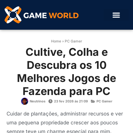
Home
»
PC Gamer
Cultive, Colha e
Descubra os 10
Melhores Jogos de
Fazenda para PC
Neutrinos
23 fev 2026 às 21:09
PC Gamer
Cuidar de plantações, administrar recursos e ver
uma pequena propriedade crescer aos poucos
sempre teve um charme especial para mim.