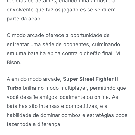
repletas de detalhes, criando uma atmosfera
envolvente que faz os jogadores se sentirem
parte da ação.
O modo arcade oferece a oportunidade de
enfrentar uma série de oponentes, culminando
em uma batalha épica contra o chefão final, M.
Bison.
Além do modo arcade,
Super Street Fighter II
Turbo
brilha no modo multiplayer, permitindo que
você desafie amigos localmente ou online. As
batalhas são intensas e competitivas, e a
habilidade de dominar combos e estratégias pode
fazer toda a diferença.