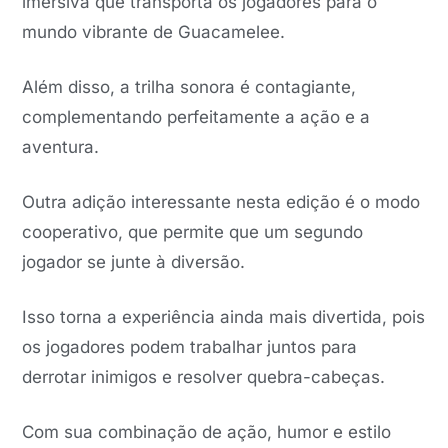
imersiva que transporta os jogadores para o
mundo vibrante de Guacamelee.
Além disso, a trilha sonora é contagiante,
complementando perfeitamente a ação e a
aventura.
Outra adição interessante nesta edição é o modo
cooperativo, que permite que um segundo
jogador se junte à diversão.
Isso torna a experiência ainda mais divertida, pois
os jogadores podem trabalhar juntos para
derrotar inimigos e resolver quebra-cabeças.
Com sua combinação de ação, humor e estilo