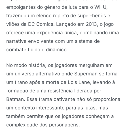
empolgantes do gênero de luta para o Wii U,
trazendo um elenco repleto de super-heróis e
vilões da DC Comics. Lançado em 2013, o jogo
oferece uma experiência única, combinando uma
narrativa envolvente com um sistema de
combate fluido e dinâmico.
No modo história, os jogadores mergulham em
um universo alternativo onde Superman se torna
um tirano após a morte de Lois Lane, levando à
formação de uma resistência liderada por
Batman. Essa trama cativante não só proporciona
um contexto interessante para as lutas, mas
também permite que os jogadores conheçam a
complexidade dos personagens.