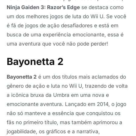
Ninja Gaiden 3: Razor’s Edge
se destaca como
um dos melhores jogos de luta do Wii U. Se você
é fã de jogos de ação desafiadores e está em
busca de uma experiência emocionante, essa é
uma aventura que você não pode perder!
Bayonetta 2
Bayonetta 2
é um dos títulos mais aclamados do
gênero de ação e luta no Wii U, trazendo de volta
a icônica bruxa da Umbra em uma nova e
emocionante aventura. Lançado em 2014, o jogo
não só manteve a essência que conquistou os
fãs no primeiro título, mas também aprimorou a
jogabilidade, os gráficos e a narrativa,