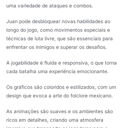
uma variedade de ataques e combos.
Juan pode desbloquear novas habilidades ao
longo do jogo, como movimentos especiais e
técnicas de luta livre, que são essenciais para
enfrentar os inimigos e superar os desafios.
A jogabilidade é fluida e responsiva, o que torna
cada batalha uma experiência emocionante.
Os gráficos são coloridos e estilizados, com um
design que evoca a arte do folclore mexicano.
As animações são suaves e os ambientes são
ricos em detalhes, criando uma atmosfera