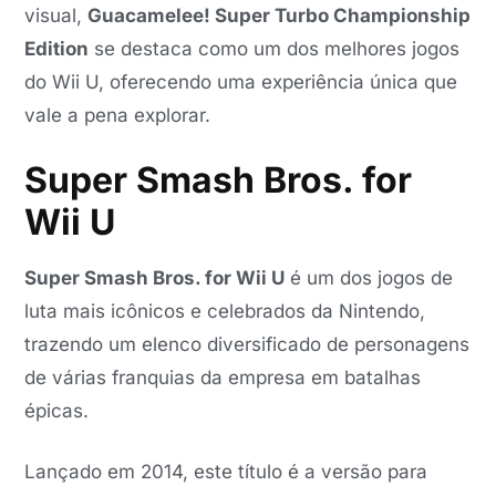
visual,
Guacamelee! Super Turbo Championship
Edition
se destaca como um dos melhores jogos
do Wii U, oferecendo uma experiência única que
vale a pena explorar.
Super Smash Bros. for
Wii U
Super Smash Bros. for Wii U
é um dos jogos de
luta mais icônicos e celebrados da Nintendo,
trazendo um elenco diversificado de personagens
de várias franquias da empresa em batalhas
épicas.
Lançado em 2014, este título é a versão para