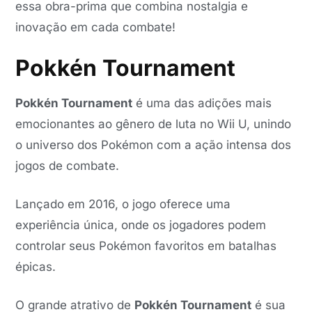
essa obra-prima que combina nostalgia e
inovação em cada combate!
Pokkén Tournament
Pokkén Tournament
é uma das adições mais
emocionantes ao gênero de luta no Wii U, unindo
o universo dos Pokémon com a ação intensa dos
jogos de combate.
Lançado em 2016, o jogo oferece uma
experiência única, onde os jogadores podem
controlar seus Pokémon favoritos em batalhas
épicas.
O grande atrativo de
Pokkén Tournament
é sua