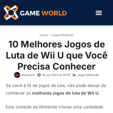
Home
»
Jogos Nintendo
10 Melhores Jogos de
Luta de Wii U que Você
Precisa Conhecer
Neutrinos
16 out 2024 às 19:47
Jogos Nintendo
Se você é fã de jogos de luta, não pode deixar de
conhecer os
melhores jogos de luta de Wii U
.
Este console da Nintendo trouxe uma variedade