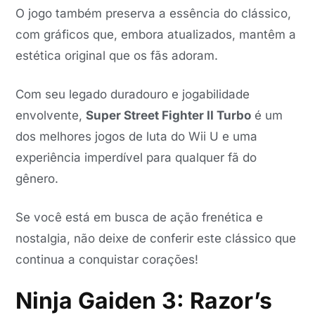
O jogo também preserva a essência do clássico,
com gráficos que, embora atualizados, mantêm a
estética original que os fãs adoram.
Com seu legado duradouro e jogabilidade
envolvente,
Super Street Fighter II Turbo
é um
dos melhores jogos de luta do Wii U e uma
experiência imperdível para qualquer fã do
gênero.
Se você está em busca de ação frenética e
nostalgia, não deixe de conferir este clássico que
continua a conquistar corações!
Ninja Gaiden 3: Razor’s