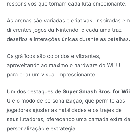
responsivos que tornam cada luta emocionante.
As arenas são variadas e criativas, inspiradas em
diferentes jogos da Nintendo, e cada uma traz
desafios e interações únicas durante as batalhas.
Os gráficos são coloridos e vibrantes,
aproveitando ao máximo o hardware do Wii U
para criar um visual impressionante.
Um dos destaques de
Super Smash Bros. for Wii
U
é o modo de personalização, que permite aos
jogadores ajustar as habilidades e os trajes de
seus lutadores, oferecendo uma camada extra de
personalização e estratégia.