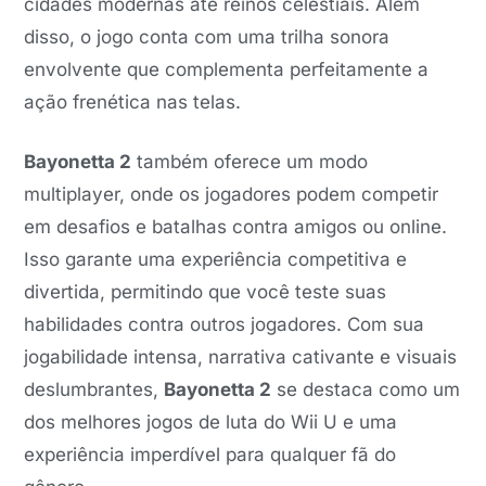
cidades modernas até reinos celestiais. Além
disso, o jogo conta com uma trilha sonora
envolvente que complementa perfeitamente a
ação frenética nas telas.
Bayonetta 2
também oferece um modo
multiplayer, onde os jogadores podem competir
em desafios e batalhas contra amigos ou online.
Isso garante uma experiência competitiva e
divertida, permitindo que você teste suas
habilidades contra outros jogadores. Com sua
jogabilidade intensa, narrativa cativante e visuais
deslumbrantes,
Bayonetta 2
se destaca como um
dos melhores jogos de luta do Wii U e uma
experiência imperdível para qualquer fã do