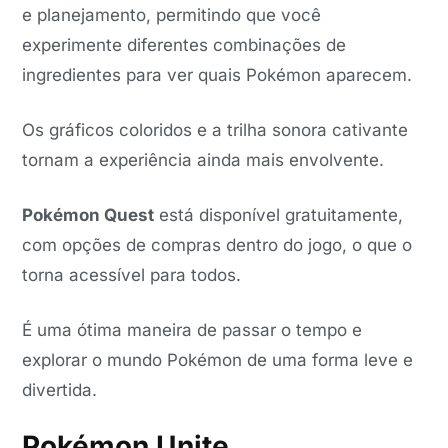
e planejamento, permitindo que você
experimente diferentes combinações de
ingredientes para ver quais Pokémon aparecem.
Os gráficos coloridos e a trilha sonora cativante
tornam a experiência ainda mais envolvente.
Pokémon Quest
está disponível gratuitamente,
com opções de compras dentro do jogo, o que o
torna acessível para todos.
É uma ótima maneira de passar o tempo e
explorar o mundo Pokémon de uma forma leve e
divertida.
Pokémon Unite