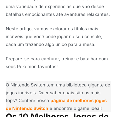
uma variedade de experiências que vão desde
batalhas emocionantes até aventuras relaxantes.
Neste artigo, vamos explorar os títulos mais
incríveis que você pode jogar no seu console,
cada um trazendo algo único para a mesa.
Prepare-se para capturar, treinar e batalhar com
seus Pokémon favoritos!
O Nintendo Switch tem uma biblioteca gigante de
jogos incríveis. Quer saber quais são os mais
tops? Confere nossa
página de melhores jogos
de Nintendo Switch
e encontre o game ideal!
Os 10 Melhores Jogos de