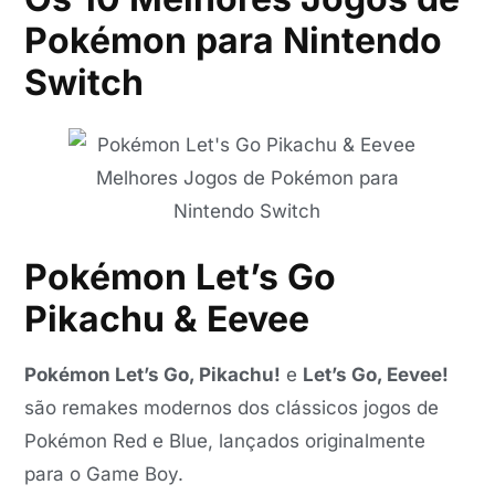
Pokémon para Nintendo
Switch
Pokémon Let’s Go
Pikachu & Eevee
Pokémon Let’s Go, Pikachu!
e
Let’s Go, Eevee!
são remakes modernos dos clássicos jogos de
Pokémon Red e Blue, lançados originalmente
para o Game Boy.