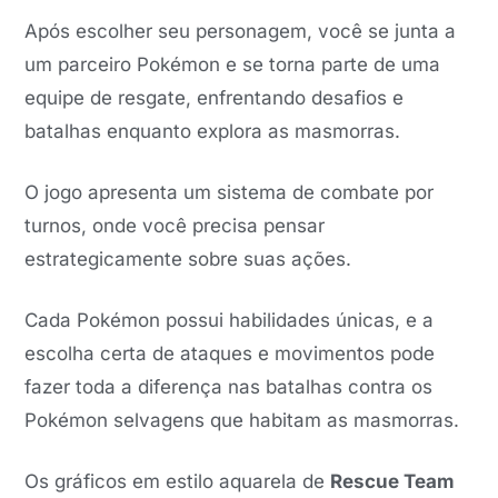
Após escolher seu personagem, você se junta a
um parceiro Pokémon e se torna parte de uma
equipe de resgate, enfrentando desafios e
batalhas enquanto explora as masmorras.
O jogo apresenta um sistema de combate por
turnos, onde você precisa pensar
estrategicamente sobre suas ações.
Cada Pokémon possui habilidades únicas, e a
escolha certa de ataques e movimentos pode
fazer toda a diferença nas batalhas contra os
Pokémon selvagens que habitam as masmorras.
Os gráficos em estilo aquarela de
Rescue Team