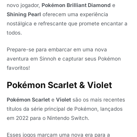
novo jogador,
Pokémon Brilliant Diamond
e
Shining Pearl
oferecem uma experiência
nostálgica e refrescante que promete encantar a
todos.
Prepare-se para embarcar em uma nova
aventura em Sinnoh e capturar seus Pokémon
favoritos!
Pokémon Scarlet & Violet
Pokémon Scarlet
e
Violet
são os mais recentes
títulos da série principal de Pokémon, lançados
em 2022 para o Nintendo Switch.
Esses jogos marcam uma nova era para a