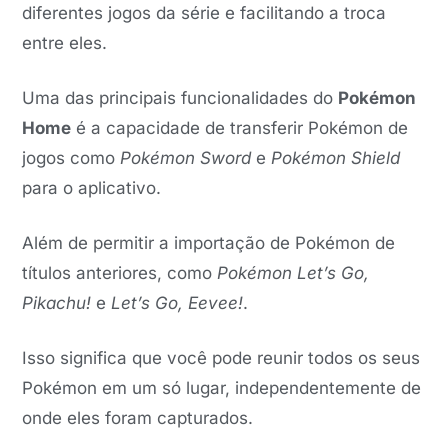
diferentes jogos da série e facilitando a troca
entre eles.
Uma das principais funcionalidades do
Pokémon
Home
é a capacidade de transferir Pokémon de
jogos como
Pokémon Sword
e
Pokémon Shield
para o aplicativo.
Além de permitir a importação de Pokémon de
títulos anteriores, como
Pokémon Let’s Go,
Pikachu!
e
Let’s Go, Eevee!
.
Isso significa que você pode reunir todos os seus
Pokémon em um só lugar, independentemente de
onde eles foram capturados.