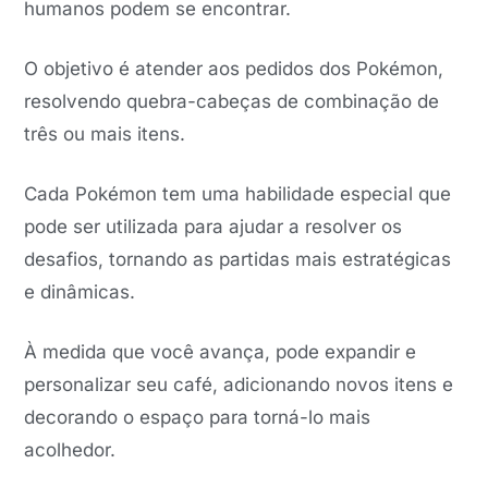
humanos podem se encontrar.
O objetivo é atender aos pedidos dos Pokémon,
resolvendo quebra-cabeças de combinação de
três ou mais itens.
Cada Pokémon tem uma habilidade especial que
pode ser utilizada para ajudar a resolver os
desafios, tornando as partidas mais estratégicas
e dinâmicas.
À medida que você avança, pode expandir e
personalizar seu café, adicionando novos itens e
decorando o espaço para torná-lo mais
acolhedor.