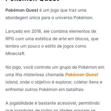
Pokémon Quest
é um jogo que traz uma
abordagem única para o universo Pokémon.
Lançado em 2018, ele combina elementos de
RPG com uma estética de arte em blocos, que
lembra um pouco o estilo de jogos como
Minecraft.
No jogo, você controla um grupo de Pokémon em
uma ilha misteriosa chamada
Pokémon Quest
Island
, onde o objetivo é explorar, coletar itens e
enfrentar outros Pokémon em batalhas.
A jogabilidade é bastante acessível, permitindo
que jogadores de todas as idades possam se