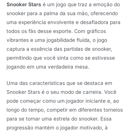
Snooker Stars
é um jogo que traz a emoção do
snooker para a palma da sua mão, oferecendo
uma experiência envolvente e desafiadora para
todos os fãs desse esporte. Com gráficos
vibrantes e uma jogabilidade fluida, o jogo
captura a essência das partidas de snooker,
permitindo que você sinta como se estivesse
jogando em uma verdadeira mesa.
Uma das características que se destaca em
Snooker Stars é o seu modo de carreira. Você
pode começar como um jogador iniciante e, ao
longo do tempo, competir em diferentes torneios
para se tornar uma estrela do snooker. Essa
progressão mantém o jogador motivado, à