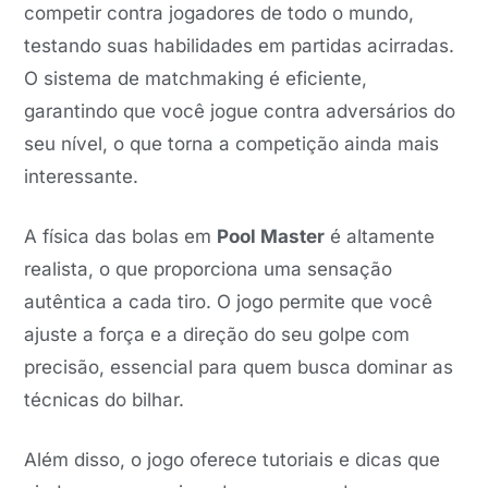
competir contra jogadores de todo o mundo,
testando suas habilidades em partidas acirradas.
O sistema de matchmaking é eficiente,
garantindo que você jogue contra adversários do
seu nível, o que torna a competição ainda mais
interessante.
A física das bolas em
Pool Master
é altamente
realista, o que proporciona uma sensação
autêntica a cada tiro. O jogo permite que você
ajuste a força e a direção do seu golpe com
precisão, essencial para quem busca dominar as
técnicas do bilhar.
Além disso, o jogo oferece tutoriais e dicas que