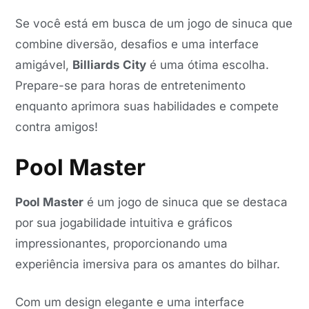
Se você está em busca de um jogo de sinuca que
combine diversão, desafios e uma interface
amigável,
Billiards City
é uma ótima escolha.
Prepare-se para horas de entretenimento
enquanto aprimora suas habilidades e compete
contra amigos!
Pool Master
Pool Master
é um jogo de sinuca que se destaca
por sua jogabilidade intuitiva e gráficos
impressionantes, proporcionando uma
experiência imersiva para os amantes do bilhar.
Com um design elegante e uma interface