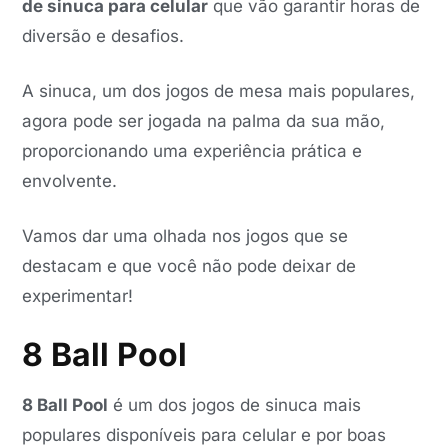
de sinuca para celular
que vão garantir horas de
diversão e desafios.
A sinuca, um dos jogos de mesa mais populares,
agora pode ser jogada na palma da sua mão,
proporcionando uma experiência prática e
envolvente.
Vamos dar uma olhada nos jogos que se
destacam e que você não pode deixar de
experimentar!
8 Ball Pool
8 Ball Pool
é um dos jogos de sinuca mais
populares disponíveis para celular e por boas