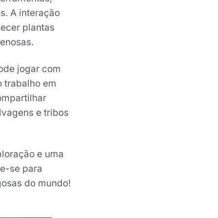
s. A interação
ecer plantas
nenosas.
ode jogar com
o trabalho em
ompartilhar
lvagens e tribos
ploração e uma
re-se para
igosas do mundo!