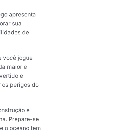
ogo apresenta
orar sua
ilidades de
e você jogue
da maior e
vertido e
 os perigos do
onstrução e
na. Prepare-se
ue o oceano tem