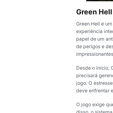
Green Hell
Green Hell é u
experiência int
papel de um ant
de perigos e des
impressionantes
Desde o início, 
precisará geren
jogo. O estress
deve enfrentar 
O jogo exige qu
disso, o sistema