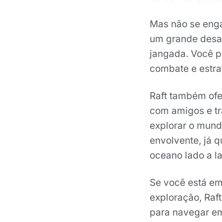
Mas não se enga
um grande desaf
jangada. Você p
combate e estrat
Raft também ofe
com amigos e tr
explorar o mundo
envolvente, já 
oceano lado a l
Se você está em
exploração, Raf
para navegar em