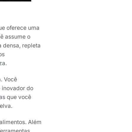
e oferece uma
ocê assume o
 densa, repleta
os
za.
a. Você
o inovador do
ças que você
elva.
 alimentos. Além
ferramentas,