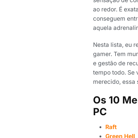
sensação de com
ao redor. É exa
conseguem entre
aquela adrenali
Nesta lista, eu 
gamer. Tem mund
e gestão de rec
tempo todo. Se v
merecido, essa s
Os 10 Me
PC
Raft
Green Hell