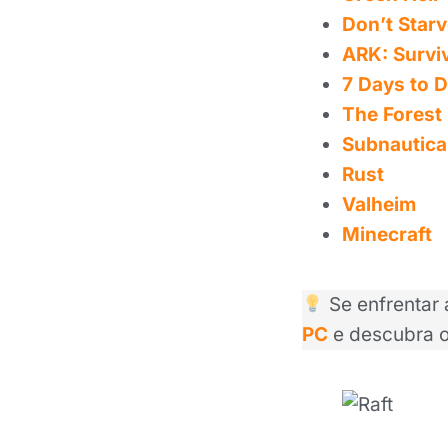
Don’t Star
ARK: Survi
7 Days to D
The Forest
Subnautica
Rust
Valheim
Minecraft
Se enfrentar 
PC
e descubra o