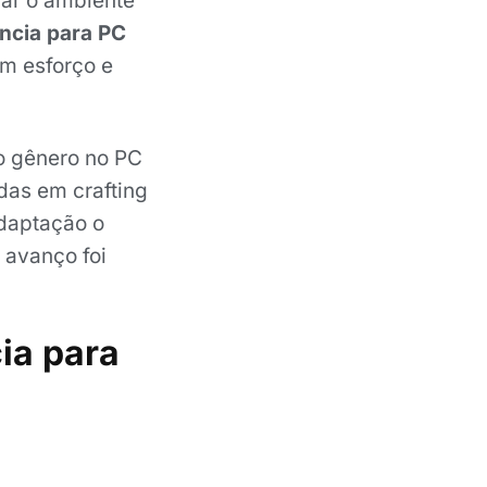
ar o ambiente
ncia para PC
m esforço e
do gênero no PC
das em crafting
adaptação o
 avanço foi
ia para