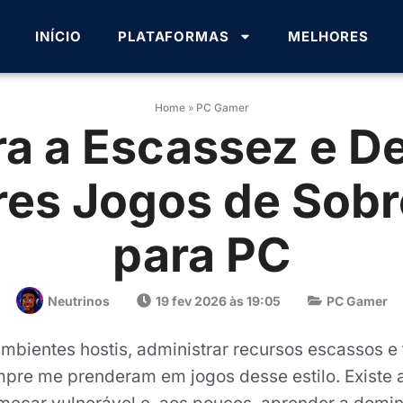
INÍCIO
PLATAFORMAS
MELHORES
Home
»
PC Gamer
ra a Escassez e D
res Jogos de Sobr
para PC
Neutrinos
19 fev 2026 às 19:05
PC Gamer
mbientes hostis, administrar recursos escassos e
pre me prenderam em jogos desse estilo. Existe a