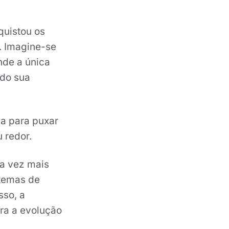
uistou os
. Imagine-se
nde a única
ndo sua
a para puxar
 redor.
da vez mais
stemas de
sso, a
ara a evolução