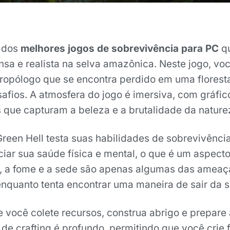
m dos
melhores jogos de sobrevivência para PC
qu
ensa e realista na selva amazônica. Neste jogo, v
ropólogo que se encontra perdido em uma floresta
afios. A atmosfera do jogo é imersiva, com gráfic
 que capturam a beleza e a brutalidade da nature
Green Hell testa suas habilidades de sobrevivênci
ciar sua saúde física e mental, o que é um aspect
e, a fome e a sede são apenas algumas das amea
enquanto tenta encontrar uma maneira de sair da s
e você colete recursos, construa abrigo e prepare
 de crafting é profundo, permitindo que você crie 