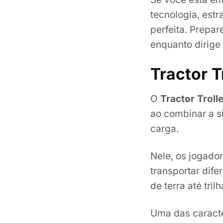
tecnologia, estr
perfeita. Prepar
enquanto dirige 
Tractor T
O
Tractor Troll
ao combinar a s
carga.
Nele, os jogado
transportar dife
de terra até tri
Uma das caracte