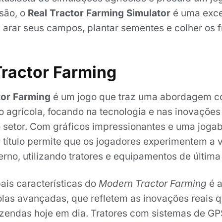
rsão, o
Real Tractor Farming Simulator
é uma exce
 arar seus campos, plantar sementes e colher os f
ractor Farming
or Farming
é um jogo que traz uma abordagem 
o agrícola, focando na tecnologia e nas inovações
 setor. Com gráficos impressionantes e uma jogab
e título permite que os jogadores experimentem a 
rno, utilizando tratores e equipamentos de última
ais características do
Modern Tractor Farming
é a
las avançadas, que refletem as inovações reais 
zendas hoje em dia. Tratores com sistemas de GPS