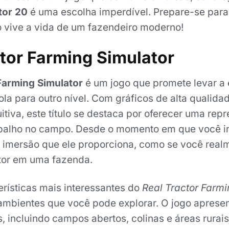
tor 20
é uma escolha imperdível. Prepare-se para
o vive a vida de um fazendeiro moderno!
ctor Farming Simulator
Farming Simulator
é um jogo que promete levar a 
ola para outro nível. Com gráficos de alta qualida
uitiva, este título se destaca por oferecer uma rep
abalho no campo. Desde o momento em que você ini
 a imersão que ele proporciona, como se você real
ator em uma fazenda.
rísticas mais interessantes do
Real Tractor Farmi
ambientes que você pode explorar. O jogo apresen
s, incluindo campos abertos, colinas e áreas rura