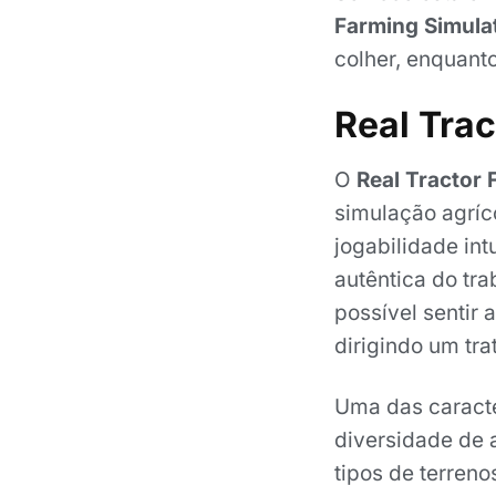
Farming Simula
colher, enquant
Real Tra
O
Real Tractor 
simulação agríc
jogabilidade int
autêntica do tr
possível sentir
dirigindo um tr
Uma das caracte
diversidade de 
tipos de terreno