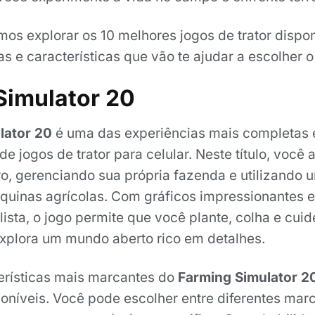
mos explorar os 10 melhores jogos de trator dispo
as e características que vão te ajudar a escolher o
Simulator 20
lator 20
é uma das experiências mais completas 
de jogos de trator para celular. Neste título, você
o, gerenciando sua própria fazenda e utilizando
áquinas agrícolas. Com gráficos impressionantes 
lista, o jogo permite que você plante, colha e cuid
xplora um mundo aberto rico em detalhes.
rísticas mais marcantes do
Farming Simulator 2
poníveis. Você pode escolher entre diferentes ma