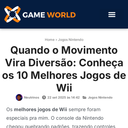
Home
»
Jogos Nintendo
Quando o Movimento
Vira Diversão: Conheça
os 10 Melhores Jogos de
Wii
Neutrinos
22 set 2025 às 14:42
Jogos Nintendo
Os
melhores jogos de Wii
sempre foram
especiais pra mim. O console da Nintendo
chegou quebrando padrões, trazendo controles