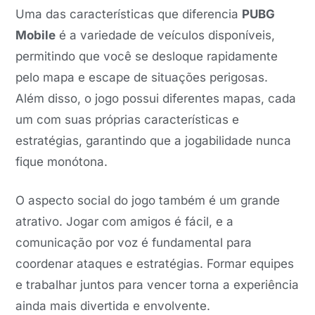
Uma das características que diferencia
PUBG
Mobile
é a variedade de veículos disponíveis,
permitindo que você se desloque rapidamente
pelo mapa e escape de situações perigosas.
Além disso, o jogo possui diferentes mapas, cada
um com suas próprias características e
estratégias, garantindo que a jogabilidade nunca
fique monótona.
O aspecto social do jogo também é um grande
atrativo. Jogar com amigos é fácil, e a
comunicação por voz é fundamental para
coordenar ataques e estratégias. Formar equipes
e trabalhar juntos para vencer torna a experiência
ainda mais divertida e envolvente.