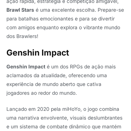
ação rápida, estratégia e competição amigável,
Brawl Stars
é uma excelente escolha. Prepare-se
para batalhas emocionantes e para se divertir
com amigos enquanto explora o vibrante mundo
dos Brawlers!
Genshin Impact
Genshin Impact
é um dos RPGs de ação mais
aclamados da atualidade, oferecendo uma
experiência de mundo aberto que cativa
jogadores ao redor do mundo.
Lançado em 2020 pela miHoYo, o jogo combina
uma narrativa envolvente, visuais deslumbrantes
e um sistema de combate dinâmico que mantém