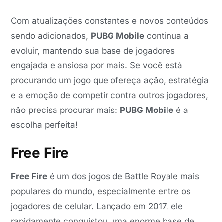
Com atualizações constantes e novos conteúdos
sendo adicionados,
PUBG Mobile
continua a
evoluir, mantendo sua base de jogadores
engajada e ansiosa por mais. Se você está
procurando um jogo que ofereça ação, estratégia
e a emoção de competir contra outros jogadores,
não precisa procurar mais:
PUBG Mobile
é a
escolha perfeita!
Free Fire
Free Fire
é um dos jogos de Battle Royale mais
populares do mundo, especialmente entre os
jogadores de celular. Lançado em 2017, ele
rapidamente conquistou uma enorme base de