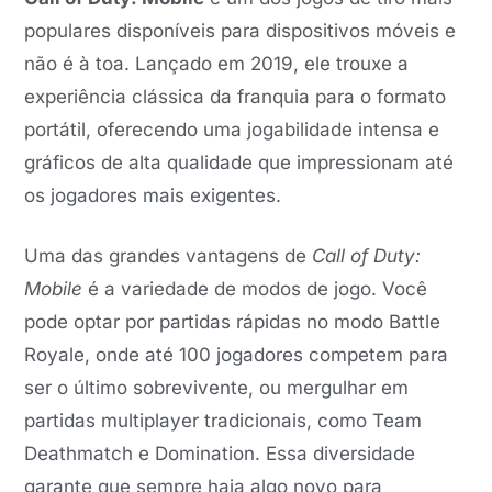
populares disponíveis para dispositivos móveis e
não é à toa. Lançado em 2019, ele trouxe a
experiência clássica da franquia para o formato
portátil, oferecendo uma jogabilidade intensa e
gráficos de alta qualidade que impressionam até
os jogadores mais exigentes.
Uma das grandes vantagens de
Call of Duty:
Mobile
é a variedade de modos de jogo. Você
pode optar por partidas rápidas no modo Battle
Royale, onde até 100 jogadores competem para
ser o último sobrevivente, ou mergulhar em
partidas multiplayer tradicionais, como Team
Deathmatch e Domination. Essa diversidade
garante que sempre haja algo novo para