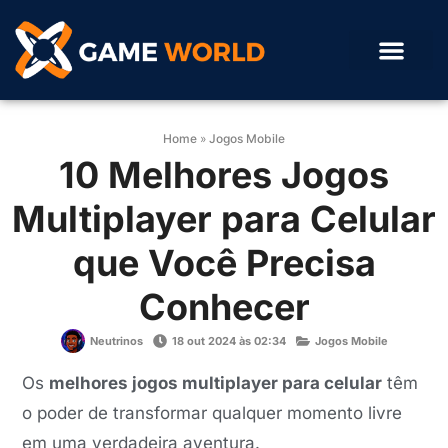
Home
»
Jogos Mobile
10 Melhores Jogos
Multiplayer para Celular
que Você Precisa
Conhecer
Neutrinos
18 out 2024 às 02:34
Jogos Mobile
Os
melhores jogos multiplayer para celular
têm
o poder de transformar qualquer momento livre
em uma verdadeira aventura.