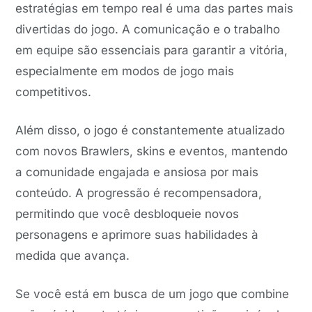
estratégias em tempo real é uma das partes mais
divertidas do jogo. A comunicação e o trabalho
em equipe são essenciais para garantir a vitória,
especialmente em modos de jogo mais
competitivos.
Além disso, o jogo é constantemente atualizado
com novos Brawlers, skins e eventos, mantendo
a comunidade engajada e ansiosa por mais
conteúdo. A progressão é recompensadora,
permitindo que você desbloqueie novos
personagens e aprimore suas habilidades à
medida que avança.
Se você está em busca de um jogo que combine