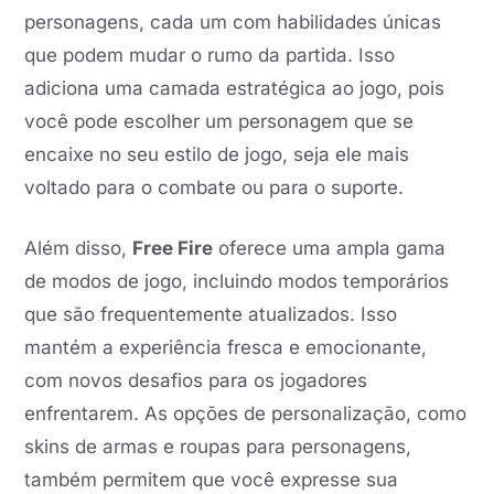
personagens, cada um com habilidades únicas
que podem mudar o rumo da partida. Isso
adiciona uma camada estratégica ao jogo, pois
você pode escolher um personagem que se
encaixe no seu estilo de jogo, seja ele mais
voltado para o combate ou para o suporte.
Além disso,
Free Fire
oferece uma ampla gama
de modos de jogo, incluindo modos temporários
que são frequentemente atualizados. Isso
mantém a experiência fresca e emocionante,
com novos desafios para os jogadores
enfrentarem. As opções de personalização, como
skins de armas e roupas para personagens,
também permitem que você expresse sua