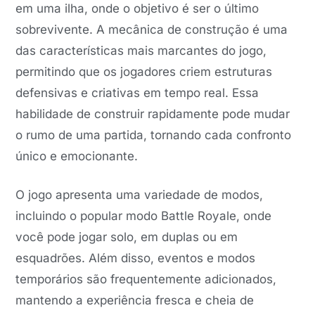
em uma ilha, onde o objetivo é ser o último
sobrevivente. A mecânica de construção é uma
das características mais marcantes do jogo,
permitindo que os jogadores criem estruturas
defensivas e criativas em tempo real. Essa
habilidade de construir rapidamente pode mudar
o rumo de uma partida, tornando cada confronto
único e emocionante.
O jogo apresenta uma variedade de modos,
incluindo o popular modo Battle Royale, onde
você pode jogar solo, em duplas ou em
esquadrões. Além disso, eventos e modos
temporários são frequentemente adicionados,
mantendo a experiência fresca e cheia de