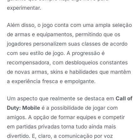
experimentar.
Além disso, o jogo conta com uma ampla seleção
de armas e equipamentos, permitindo que os
jogadores personalizem suas classes de acordo
com seu estilo de jogo. A progressão é
recompensadora, com desbloqueios constantes
de novas armas, skins e habilidades que mantêm
a experiência fresca e empolgante.
Um aspecto que realmente se destaca em
Call of
Duty: Mobile
é a possibilidade de jogar com
amigos. A opção de formar equipes e competir
em partidas privadas torna tudo ainda mais
divertido. E, claro, a comunicação por voz