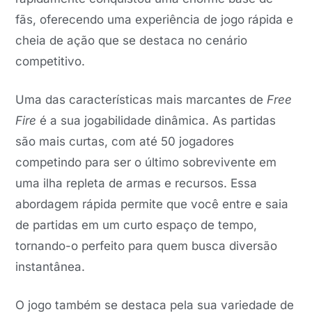
fãs, oferecendo uma experiência de jogo rápida e
cheia de ação que se destaca no cenário
competitivo.
Uma das características mais marcantes de
Free
Fire
é a sua jogabilidade dinâmica. As partidas
são mais curtas, com até 50 jogadores
competindo para ser o último sobrevivente em
uma ilha repleta de armas e recursos. Essa
abordagem rápida permite que você entre e saia
de partidas em um curto espaço de tempo,
tornando-o perfeito para quem busca diversão
instantânea.
O jogo também se destaca pela sua variedade de