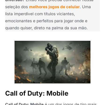
seleção dos
melhores jogos de celular
. Uma
lista imperdível com títulos viciantes,
emocionantes e perfeitos para jogar onde e
quando quiser, direto na palma da sua mão.
Call of Duty: Mobile
Call of Duty: Mobile
é um dos jogos de tiro mais