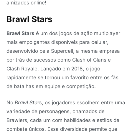
amizades online!
Brawl Stars
Brawl Stars
é um dos jogos de ação multiplayer
mais empolgantes disponíveis para celular,
desenvolvido pela Supercell, a mesma empresa
por trás de sucessos como Clash of Clans e
Clash Royale. Lançado em 2018, o jogo
rapidamente se tornou um favorito entre os fãs
de batalhas em equipe e competição.
No
Brawl Stars
, os jogadores escolhem entre uma
variedade de personagens, chamados de
Brawlers, cada um com habilidades e estilos de
combate únicos. Essa diversidade permite que