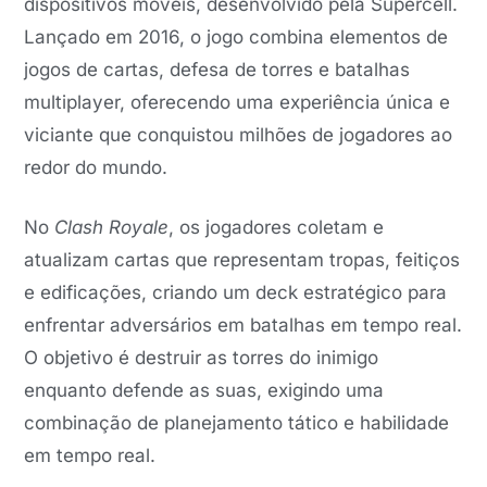
dispositivos móveis, desenvolvido pela Supercell.
Lançado em 2016, o jogo combina elementos de
jogos de cartas, defesa de torres e batalhas
multiplayer, oferecendo uma experiência única e
viciante que conquistou milhões de jogadores ao
redor do mundo.
No
Clash Royale
, os jogadores coletam e
atualizam cartas que representam tropas, feitiços
e edificações, criando um deck estratégico para
enfrentar adversários em batalhas em tempo real.
O objetivo é destruir as torres do inimigo
enquanto defende as suas, exigindo uma
combinação de planejamento tático e habilidade
em tempo real.