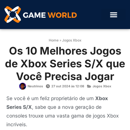
Home
»
Jogos Xbox
Os 10 Melhores Jogos
de Xbox Series S/X que
Você Precisa Jogar
Neutrinos
27 out 2024 às 12:08
Jogos Xbox
Se você é um feliz proprietário de um
Xbox
Series S/X
, sabe que a nova geração de
consoles trouxe uma vasta gama de jogos Xbox
incríveis.