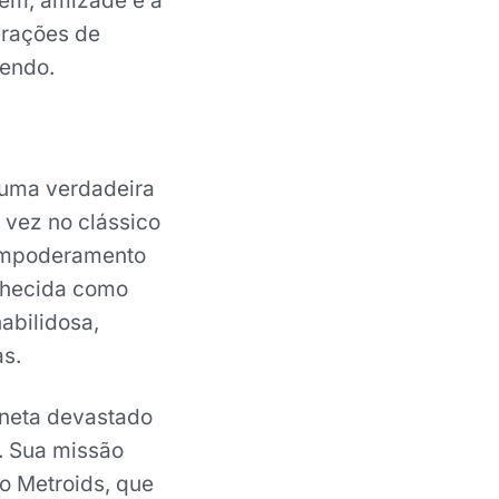
em, amizade e a
erações de
tendo.
 uma verdadeira
 vez no clássico
 empoderamento
nhecida como
abilidosa,
as.
aneta devastado
z. Sua missão
mo Metroids, que