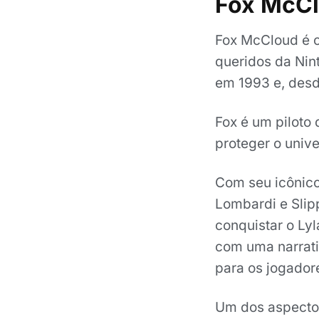
Fox McC
Fox McCloud é o
queridos da Nint
em 1993 e, desd
Fox é um piloto 
proteger o univ
Com seu icônico
Lombardi e Slip
conquistar o Ly
com uma narrati
para os jogador
Um dos aspecto