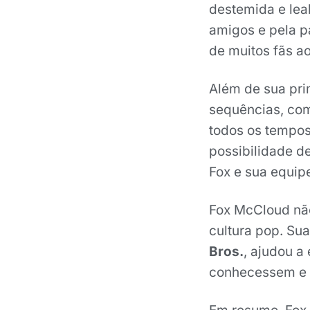
destemida e lea
amigos e pela p
de muitos fãs a
Além de sua pri
sequências, c
todos os tempos
possibilidade d
Fox e sua equip
Fox McCloud não
cultura pop. Su
Bros.
, ajudou a
conhecessem e s