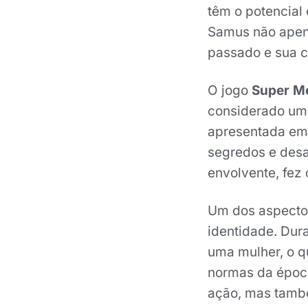
têm o potencial
Samus não apen
passado e sua c
O jogo
Super Me
considerado um 
apresentada em 
segredos e desa
envolvente, fez
Um dos aspectos
identidade. Dur
uma mulher, o q
normas da época
ação, mas també