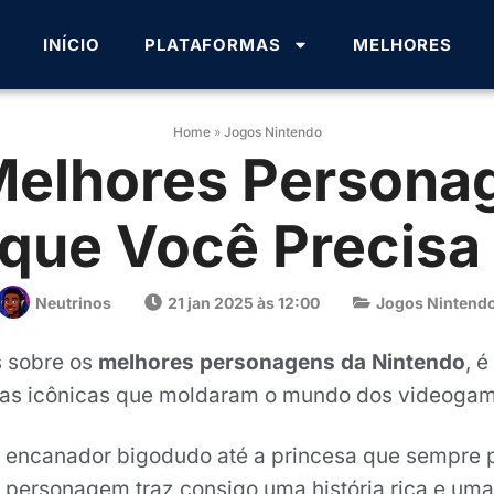
INÍCIO
PLATAFORMAS
MELHORES
Home
»
Jogos Nintendo
Melhores Persona
 que Você Precisa
Neutrinos
21 jan 2025 às 12:00
Jogos Nintend
 sobre os
melhores personagens da Nintendo
, 
uras icônicas que moldaram o mundo dos videogam
encanador bigodudo até a princesa que sempre p
 personagem traz consigo uma história rica e uma 