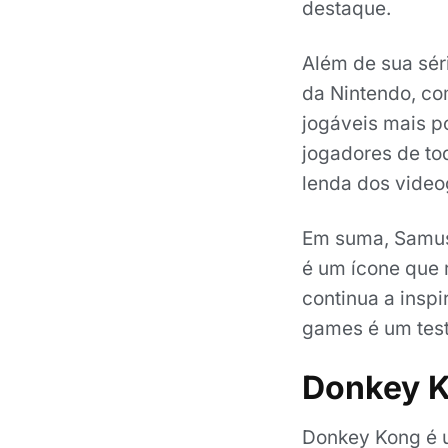
destaque.
Além de sua sér
da Nintendo, c
jogáveis mais p
jogadores de to
lenda dos vide
Em suma, Samus
é um ícone que r
continua a insp
games é um test
Donkey 
Donkey Kong é 