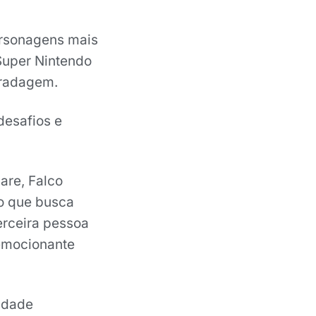
ersonagens mais
Super Nintendo
aradagem.
desafios e
are, Falco
ão que busca
erceira pessoa
emocionante
idade