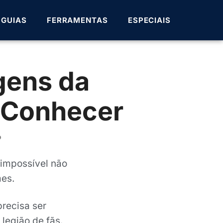
GUIAS
FERRAMENTAS
ESPECIAIS
gens da
 Conhecer
o
é impossível não
es.
recisa ser
legião de fãs.