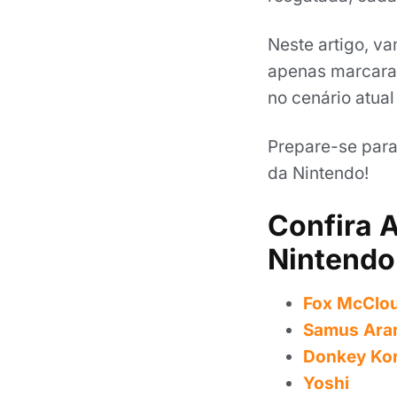
Neste artigo, v
apenas marcaram
no cenário atua
Prepare-se para
da Nintendo!
Confira 
Nintendo
Fox McClo
Samus Ara
Donkey Ko
Yoshi