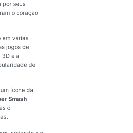
m por seus
aram o coração
e em várias
es jogos de
 3D e a
pularidade de
 um ícone da
per Smash
es o
as.