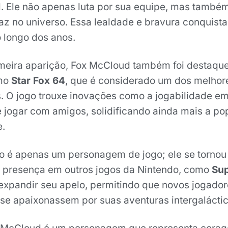
l. Ele não apenas luta por sua equipe, mas també
az no universo. Essa lealdade e bravura conquist
o longo dos anos.
meira aparição, Fox McCloud também foi destaqu
omo
Star Fox 64
, que é considerado um dos melhor
. O jogo trouxe inovações como a jogabilidade em
e jogar com amigos, solidificando ainda mais a po
e.
 é apenas um personagem de jogo; ele se tornou
a presença em outros jogos da Nintendo, como
Su
 expandir seu apelo, permitindo que novos jogador
e apaixonassem por suas aventuras intergaláctic