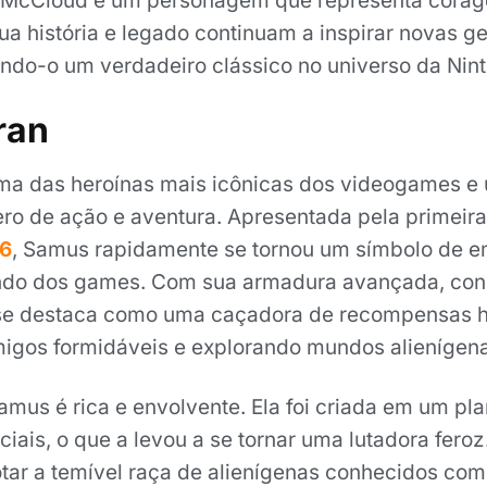
 McCloud é um personagem que representa corag
ua história e legado continuam a inspirar novas g
ando-o um verdadeiro clássico no universo da Nin
ran
ma das heroínas mais icônicas dos videogames e
ero de ação e aventura. Apresentada pela primeira
6
, Samus rapidamente se tornou um símbolo de
ndo dos games. Com sua armadura avançada, co
 se destaca como uma caçadora de recompensas h
migos formidáveis e explorando mundos alienígen
Samus é rica e envolvente. Ela foi criada em um pl
ciais, o que a levou a se tornar uma lutadora fero
rotar a temível raça de alienígenas conhecidos co