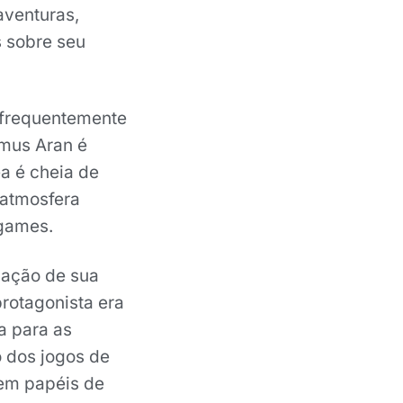
aventuras,
 sobre seu
 frequentemente
amus Aran é
a é cheia de
 atmosfera
ogames.
lação de sua
rotagonista era
a para as
 dos jogos de
em papéis de