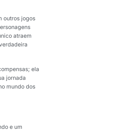
 outros jogos
personagens
único atraem
 verdadeira
compensas; ela
ua jornada
 no mundo dos
ndo e um